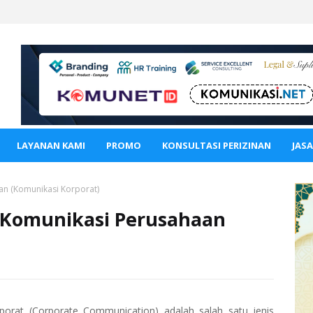
LAYANAN KAMI
PROMO
KONSULTASI PERIZINAN
JAS
an (Komunikasi Korporat)
 Komunikasi Perusahaan
orat (Corporate Communication) adalah salah satu jenis