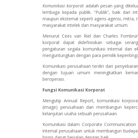
Komunikasi korporat
adalah pesan yang dikelu
lembaga kepada publik. “Publik”, baik dari 
maupun eksternal seperti agens-agensi, mitra, me
masyarakat intelek dan masyarakat umum.
Menurut Cees van Riel dan Charles Fombrun
korporat dapat didefinisikan sebagai sera
pengaturan segala komunikasi internal dan ek
menguntungkan dengan para pemilik kepenting
Komunikasi perusahaan terdiri dari penyebaran
dengan tujuan umum meningkatkan kemamp
beroperasi.
Fungsi Komunikasi Korporat
Mengutip Annual Report, komunikasi korpor
(image) perusahaan dan membangun kepercay
kelanjutan usaha sebuah perusahaan.
Komunikasi dalam Corporate Communication 
internal perusahaan untuk membangun budaya k
bisnis dapat berjalan dengan baik.