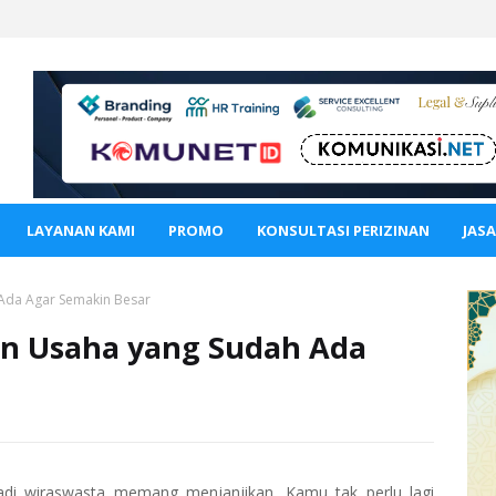
LAYANAN KAMI
PROMO
KONSULTASI PERIZINAN
JAS
Ada Agar Semakin Besar
n Usaha yang Sudah Ada
njadi wiraswasta memang menjanjikan. Kamu tak perlu lagi