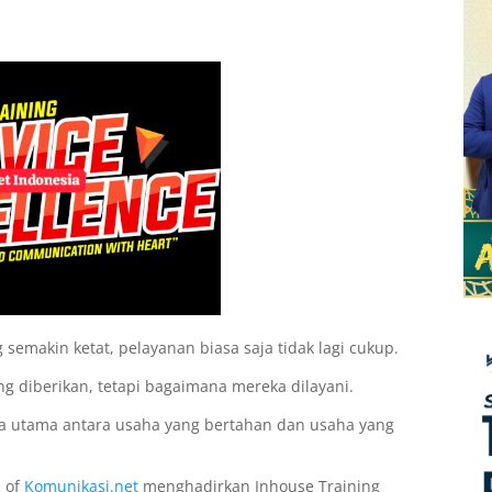
semakin ketat, pelayanan biasa saja tidak lagi cukup.
ang diberikan, tetapi bagaimana mereka dilayani.
da utama antara usaha yang bertahan dan usaha yang
 of
Komunikasi.net
menghadirkan Inhouse Training