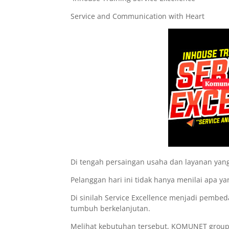
Service and Communication with Heart
Di tengah persaingan usaha dan layanan yang 
Pelanggan hari ini tidak hanya menilai apa y
Di sinilah Service Excellence menjadi pembe
tumbuh berkelanjutan.
Melihat kebutuhan tersebut, KOMUNET group