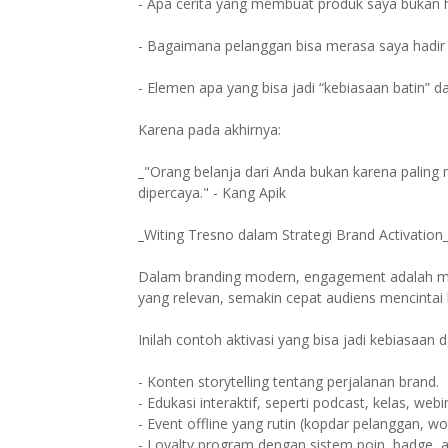
- Apa cerita yang membuat produk saya bukan h
- Bagaimana pelanggan bisa merasa saya hadir
- Elemen apa yang bisa jadi “kebiasaan batin” d
Karena pada akhirnya:
_"Orang belanja dari Anda bukan karena paling mu
dipercaya." - Kang Apik
_Witing Tresno dalam Strategi Brand Activation
Dalam branding modern, engagement adalah mat
yang relevan, semakin cepat audiens mencintai
Inilah contoh aktivasi yang bisa jadi kebiasaan
- Konten storytelling tentang perjalanan brand.
- Edukasi interaktif, seperti podcast, kelas, webi
- Event offline yang rutin (kopdar pelanggan, w
- Loyalty program dengan sistem poin, badge, a