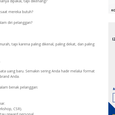
anya dipakai, tapi dikenang?
 saat mereka butuh?
alam diri pelanggan?
rah, tapi karena paling dikenal, paling dekat, dan paling
_
a uang baru. Semakin sering Anda hadir melalui format
 brand Anda.
 dalam benak pelanggan:
nar.
orkshop, CSR).
tau reward personal.