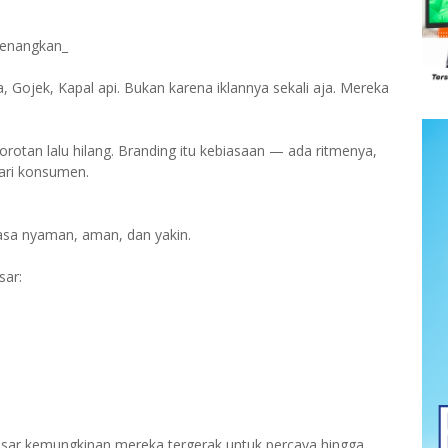
enenangkan_
a, Gojek, Kapal api. Bukan karena iklannya sekali aja. Mereka
sorotan lalu hilang. Branding itu kebiasaan — ada ritmenya,
hari konsumen.
asa nyaman, aman, dan yakin.
sar:
esar kemungkinan mereka tergerak untuk percaya hingga