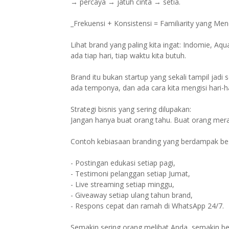
→ percaya → jatuh cinta → setia.
_Frekuensi + Konsistensi = Familiarity yang M
Lihat brand yang paling kita ingat: Indomie, Aqu
ada tiap hari, tiap waktu kita butuh.
Brand itu bukan startup yang sekali tampil jadi 
ada temponya, dan ada cara kita mengisi hari-
Strategi bisnis yang sering dilupakan:
Jangan hanya buat orang tahu. Buat orang mer
Contoh kebiasaan branding yang berdampak be
- Postingan edukasi setiap pagi,
- Testimoni pelanggan setiap Jumat,
- Live streaming setiap minggu,
- Giveaway setiap ulang tahun brand,
- Respons cepat dan ramah di WhatsApp 24/7.
Semakin sering orang melihat Anda, semakin b