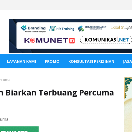
LAYANAN KAMI
PROMO
KONSULTASI PERIZINAN
JAS
ercuma
an Biarkan Terbuang Percuma
rcuma