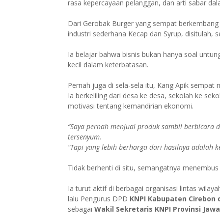
rasa kepercayaan pelanggan, dan arti sabar dal
Dari Gerobak Burger yang sempat berkembang 
industri sederhana Kecap dan Syrup, disitulah, 
Ia belajar bahwa bisnis bukan hanya soal untun
kecil dalam keterbatasan.
Pernah juga di sela-sela itu, Kang Apik sempat
Ia berkeliling dari desa ke desa, sekolah ke s
motivasi tentang kemandirian ekonomi.
“Saya pernah menjual produk sambil berbicara d
tersenyum.
“Tapi yang lebih berharga dari hasilnya adalah 
Tidak berhenti di situ, semangatnya menembus 
Ia turut aktif di berbagai organisasi lintas wila
lalu Pengurus DPD
KNPI Kabupaten Cirebon 
sebagai
Wakil Sekretaris KNPI Provinsi Jawa