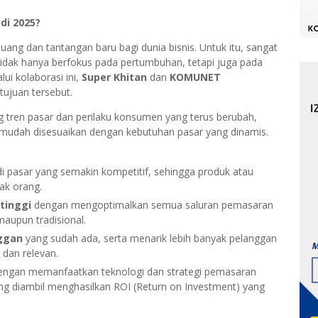
di 2025?
ang dan tantangan baru bagi dunia bisnis. Untuk itu, sangat
 tidak hanya berfokus pada pertumbuhan, tetapi juga pada
ui kolaborasi ini,
Super Khitan
dan
KOMUNET
ujuan tersebut.
ren pasar dan perilaku konsumen yang terus berubah,
n mudah disesuaikan dengan kebutuhan pasar yang dinamis.
i pasar yang semakin kompetitif, sehingga produk atau
ak orang.
tinggi
dengan mengoptimalkan semua saluran pemasaran
maupun tradisional.
ggan
yang sudah ada, serta menarik lebih banyak pelanggan
 dan relevan.
dengan memanfaatkan teknologi dan strategi pemasaran
ng diambil menghasilkan ROI (Return on Investment) yang