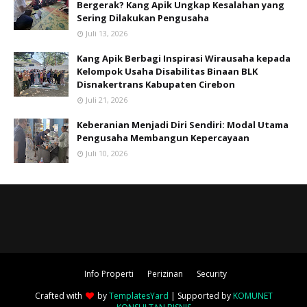
Bergerak? Kang Apik Ungkap Kesalahan yang
Sering Dilakukan Pengusaha
Juli 13, 2026
Kang Apik Berbagi Inspirasi Wirausaha kepada
Kelompok Usaha Disabilitas Binaan BLK
Disnakertrans Kabupaten Cirebon
Juli 21, 2026
Keberanian Menjadi Diri Sendiri: Modal Utama
Pengusaha Membangun Kepercayaan
Juli 10, 2026
Info Properti
Perizinan
Security
Crafted with
by
TemplatesYard
| Supported by
KOMUNET