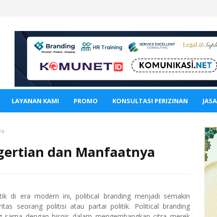
LAYANAN KAMI
PROMO
KONSULTASI PERIZINAN
JAS
ya
ngertian dan Manfaatnya
ik di era modern ini, political branding menjadi semakin
 seorang politisi atau partai politik. Political branding
ang sama dengan bisnis dalam mengembangkan citra merek