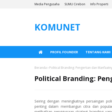
Media Pengusaha
SUMU Cirebon
Info Properti
KOMUNET
PROFIL FOUNDER
TENTANG KAMI
Beranda
Political Branding: Pengertian dan Manfaatn
Political Branding: Pe
Seiring dengan meningkatnya persaingan polit
penting dalam membangun citra dan popularitas
melibatkan penggunaan strategi branding y