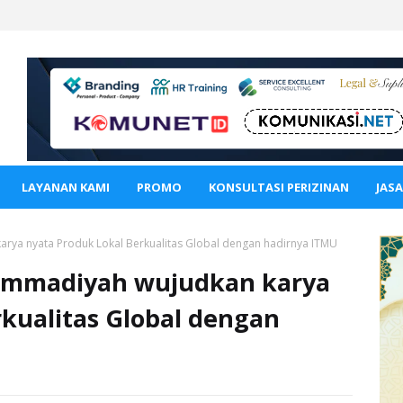
LAYANAN KAMI
PROMO
KONSULTASI PERIZINAN
JAS
a nyata Produk Lokal Berkualitas Global dengan hadirnya ITMU
mmadiyah wujudkan karya
rkualitas Global dengan