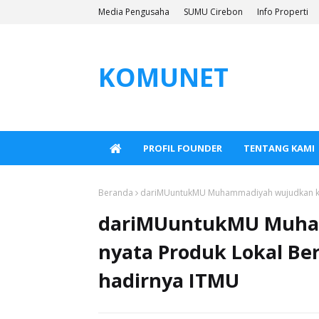
Media Pengusaha
SUMU Cirebon
Info Properti
KOMUNET
PROFIL FOUNDER
TENTANG KAMI
Beranda
dariMUuntukMU Muhammadiyah wujudkan kary
dariMUuntukMU Muha
nyata Produk Lokal Be
hadirnya ITMU