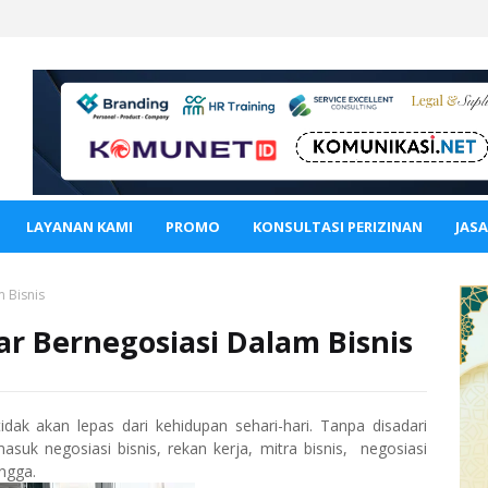
LAYANAN KAMI
PROMO
KONSULTASI PERIZINAN
JAS
m Bisnis
sar Bernegosiasi Dalam Bisnis
dak akan lepas dari kehidupan sehari-hari. Tanpa disadari
masuk negosiasi bisnis, rekan kerja, mitra bisnis, negosiasi
ngga.