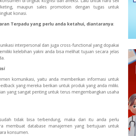
sumen di tingkat kognisi dan affeksi. Lalu untuk hard sell
 marketing, maupun sales promotion dengan tugas untuk
ngkat konasi.
aran Terpadu yang perlu anda ketahui, diantaranya
:
unikasi interpersonal dan juga cross-functional yang dopakai
liki kelebihan yakni anda bisa melihat tujuan secara jelas
da.
asi
elemen komunikasi, yaitu anda memberikan informasi untuk
eedback yang mereka berikan untuk produk yang anda miliki.
aian yang sangat penting untuk terus mengembangkan usaha
udah tidak bisa terbendung, maka dari itu anda perlu
ara membuat database manajemen yang bertujuan untuk
para konsumen.