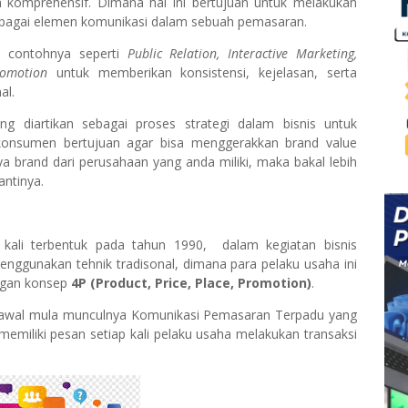
komprehensif. Dimana hal ini bertujuan untuk melakukan
berbagai elemen komunikasi dalam sebuah pemasaran.
n contohnya seperti
Public Relation, Interactive Marketing,
romotion
untuk memberikan konsistensi, kejelasan, serta
al.
ng diartikan sebagai proses strategi dalam bisnis untuk
onsumen bertujuan agar bisa menggerakkan brand value
 brand dari perusahaan yang anda miliki, maka bakal lebih
ntinya.
kali terbentuk pada tahun 1990, dalam kegiatan bisnis
nggunakan tehnik tradisonal, dimana para pelaku usaha ini
ngan konsep
4P (Product, Price, Place, Promotion)
.
i awal mula munculnya Komunikasi Pemasaran Terpadu yang
memiliki pesan setiap kali pelaku usaha melakukan transaksi