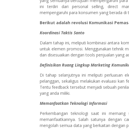
yang semuanya bertujuan mempengaruhi para kon
ini terdiri dari personal selling, direct
mempengaruhi para konsumen yang berada di ti
Berikut adalah revolusi Komunikasi Pemas
Koordinasi Taktis Santo
Dalam tahap ini, meliputi kombinasi antara kom
untuk elemen promosi. Menggunakan tehnik memi
dan disesuaikan dengan tools penjualan yang a
Definisikan Ruang Lingkup Marketing Komunik
Di tahap selanjutnya ini meliputi perluasan 
pelanggan, sekaligus melakukan evaluasi kan f
Tentu feedback tersebut menjadi sebuah penil
yang anda miliki.
Memanfaatkan Teknologi Informasi
Perkembangan teknologi saat ini memang s
memanfaatkannya. Salah satunya dengan c
mengolah semua data yang berkaitan dengan 