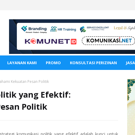
LAYANAN KAMI
PROMO
KONSULTASI PERIZINAN
JAS
mahami Kekuatan Pesan Politik
itik yang Efektif:
san Politik
rategi komunikasi politik yang efektif adalah kunci untuk