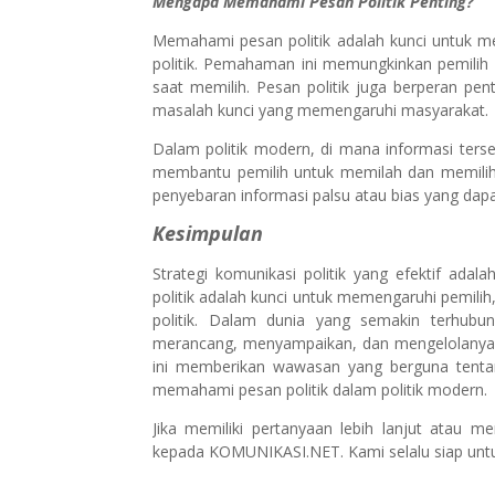
Mengapa Memahami Pesan Politik Penting?
Memahami pesan politik adalah kunci untuk mem
politik. Pemahaman ini memungkinkan pemilih
saat memilih. Pesan politik juga berperan p
masalah kunci yang memengaruhi masyarakat.
Dalam politik modern, di mana informasi ters
membantu pemilih untuk memilah dan memilih
penyebaran informasi palsu atau bias yang dap
Kesimpulan
Strategi komunikasi politik yang efektif adal
politik adalah kunci untuk memengaruhi pem
politik. Dalam dunia yang semakin terhub
merancang, menyampaikan, dan mengelolanya a
ini memberikan wawasan yang berguna tentang
memahami pesan politik dalam politik modern.
Jika memiliki pertanyaan lebih lanjut atau 
kepada KOMUNIKASI.NET. Kami selalu siap untu